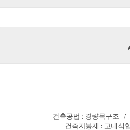
건축공법 : 경량목구조 /
건축지붕재 : 고내식