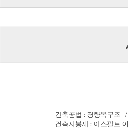
건축공법 : 경량목구조 /
건축지붕재 : 아스팔트 