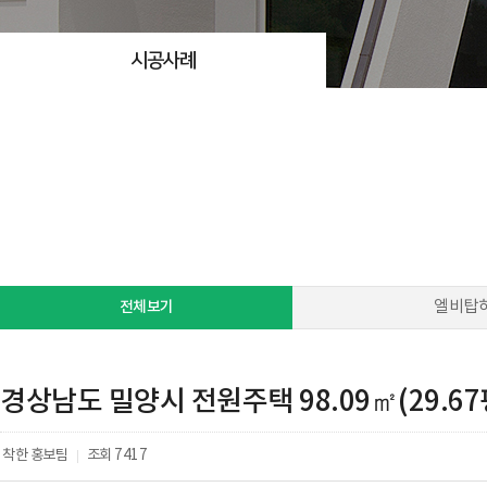
시공사례
전체보기
엘비탑
경상남도 밀양시 전원주택 98.09㎡(29.67
착한 홍보팀
조회
7417
|